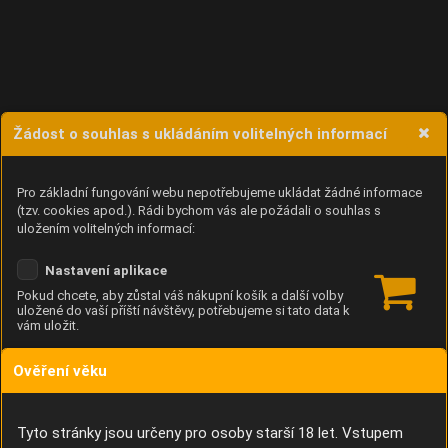
Žádost o souhlas s ukládáním volitelných informací
Pro základní fungování webu nepotřebujeme ukládat žádné informace
(tzv. cookies apod.). Rádi bychom vás ale požádali o souhlas s
uložením volitelných informací:
Nastavení aplikace
Pokud chcete, aby zůstal váš nákupní košík a další volby
uložené do vaší příští návštěvy, potřebujeme si tato data k
vám uložit.
Ověření věku
Anonymní unikátní ID
Díky němu příště poznáme, že se jedná o stejné zařízení, a
budeme tak moci přesněji vyhodnotit návštěvnost.
Identifikátor je zcela anonymní.
Tyto stránky jsou určeny pro osoby starší 18 let. Vstupem