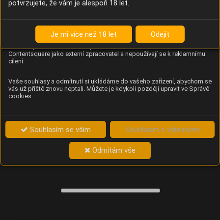
potvrzujete, že vám je alespoň 18 let.
Content Square
Analýza chování návštěvníků na webu (pohyb kurzoru,
kliknutí, procházení stránek a heatmapy), která
Je mi více než 18 let
Odejít
provozovateli e-shopu Betelné škopek pomáhá zlepšovat
obsah a použitelnost. Data zpracovává služba
Contentsquare jako externí zpracovatel a nepoužívají se k reklamnímu
cílení.
Vaše souhlasy a odmítnutí si ukládáme do vašeho zařízení, abychom se
vás už příště znovu neptali. Můžete je kdykoli později upravit ve Správě
cookies
Souhlasím se vším
Souhlasím s vybranými
Odmítám vše