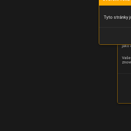
Díky 
moci 
Tyto stránky j
Analý
strán
zlepš
jako 
Vaše 
znovu