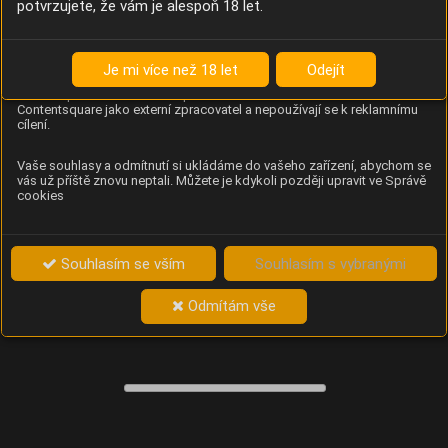
potvrzujete, že vám je alespoň 18 let.
Content Square
Analýza chování návštěvníků na webu (pohyb kurzoru,
kliknutí, procházení stránek a heatmapy), která
Je mi více než 18 let
Odejít
provozovateli e-shopu Betelné škopek pomáhá zlepšovat
obsah a použitelnost. Data zpracovává služba
Contentsquare jako externí zpracovatel a nepoužívají se k reklamnímu
cílení.
Vaše souhlasy a odmítnutí si ukládáme do vašeho zařízení, abychom se
vás už příště znovu neptali. Můžete je kdykoli později upravit ve Správě
cookies
Souhlasím se vším
Souhlasím s vybranými
Odmítám vše