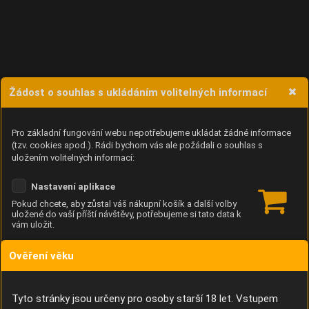
Žádost o souhlas s ukládáním volitelných informací
Pro základní fungování webu nepotřebujeme ukládat žádné informace
(tzv. cookies apod.). Rádi bychom vás ale požádali o souhlas s
uložením volitelných informací:
Nastavení aplikace
Pokud chcete, aby zůstal váš nákupní košík a další volby
uložené do vaší příští návštěvy, potřebujeme si tato data k
vám uložit.
Ověření věku
Anonymní unikátní ID
Díky němu příště poznáme, že se jedná o stejné zařízení, a
budeme tak moci přesněji vyhodnotit návštěvnost.
Identifikátor je zcela anonymní.
Tyto stránky jsou určeny pro osoby starší 18 let. Vstupem