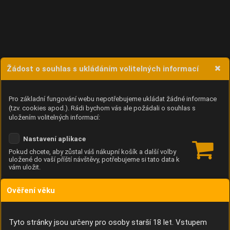
Žádost o souhlas s ukládáním volitelných informací
Pro základní fungování webu nepotřebujeme ukládat žádné informace
(tzv. cookies apod.). Rádi bychom vás ale požádali o souhlas s
uložením volitelných informací:
Nastavení aplikace
Pokud chcete, aby zůstal váš nákupní košík a další volby
uložené do vaší příští návštěvy, potřebujeme si tato data k
vám uložit.
Ověření věku
Anonymní unikátní ID
Díky němu příště poznáme, že se jedná o stejné zařízení, a
budeme tak moci přesněji vyhodnotit návštěvnost.
Identifikátor je zcela anonymní.
Tyto stránky jsou určeny pro osoby starší 18 let. Vstupem