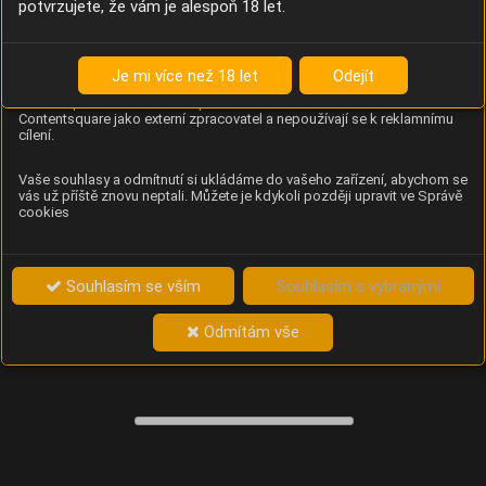
potvrzujete, že vám je alespoň 18 let.
Content Square
Analýza chování návštěvníků na webu (pohyb kurzoru,
kliknutí, procházení stránek a heatmapy), která
Je mi více než 18 let
Odejít
provozovateli e-shopu Betelné škopek pomáhá zlepšovat
obsah a použitelnost. Data zpracovává služba
Contentsquare jako externí zpracovatel a nepoužívají se k reklamnímu
cílení.
Vaše souhlasy a odmítnutí si ukládáme do vašeho zařízení, abychom se
vás už příště znovu neptali. Můžete je kdykoli později upravit ve Správě
cookies
Souhlasím se vším
Souhlasím s vybranými
Odmítám vše