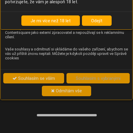
potvrzujete, že vám je alespoň 18 let.
Content Square
Analýza chování návštěvníků na webu (pohyb kurzoru,
kliknutí, procházení stránek a heatmapy), která
Je mi více než 18 let
Odejít
provozovateli e-shopu Betelné škopek pomáhá zlepšovat
obsah a použitelnost. Data zpracovává služba
Contentsquare jako externí zpracovatel a nepoužívají se k reklamnímu
cílení.
Vaše souhlasy a odmítnutí si ukládáme do vašeho zařízení, abychom se
vás už příště znovu neptali. Můžete je kdykoli později upravit ve Správě
cookies
Souhlasím se vším
Souhlasím s vybranými
Odmítám vše