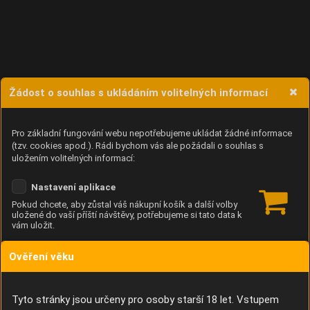
Žádost o souhlas s ukládáním volitelných informací
Pro základní fungování webu nepotřebujeme ukládat žádné informace
(tzv. cookies apod.). Rádi bychom vás ale požádali o souhlas s
uložením volitelných informací:
Nastavení aplikace
Pokud chcete, aby zůstal váš nákupní košík a další volby
uložené do vaší příští návštěvy, potřebujeme si tato data k
vám uložit.
Ověření věku
Anonymní unikátní ID
Díky němu příště poznáme, že se jedná o stejné zařízení, a
budeme tak moci přesněji vyhodnotit návštěvnost.
Identifikátor je zcela anonymní.
Tyto stránky jsou určeny pro osoby starší 18 let. Vstupem